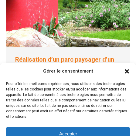
Réalisation d’un parc paysager d’un
mas – Sarrians
Gérer le consentement
Parcs & Jardins paysagers
3 mars 2025
Pour offrir les meilleures expériences, nous utilisons des technologies
telles que les cookies pour stocker et/ou accéder aux informations des
Le projet de réalisation d’un parc paysager en
appareils. Le fait de consentir à ces technologies nous permettra de
Provence Un projet de création d’un jardin paysager
traiter des données telles que le comportement de navigation ou les ID
en Provence, d’une ancienne…
uniques sur ce site. Le fait de ne pas consentir ou de retirer son
consentement peut avoir un effet négatif sur certaines caractéristiques
et fonctions.
Lire la suite
Accepter