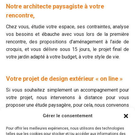
Notre architecte paysagiste à votre
rencontre,
Chez vous, étudie votre espace, ses contraintes, analyse
vos besoins et ébauche avec vous lors de la première
rencontre, des propositions d’aménagement à l’aide de
croquis, et vous délivre sous 15 jours, le projet final de
votre jardin adapté à votre budget, à votre style de vie.
Votre projet de design extérieur « on line »
Si vous souhaitez simplement un accompagnement pour
votre projet, nous intervenons à distance pour vous
proposer une étude paysagère, pour cela, nous convenons
d’un entretien téléphonique, vous nous envoyez par mail,
Gérer le consentement
des photos de votre espace à aménager, nous vous
adressons ensuite notre proposition de design extérieur,
Pour offrir les meilleures expériences, nous utilisons des technologies
telles que les cookies pour stocker et/ou accéder aux informations des