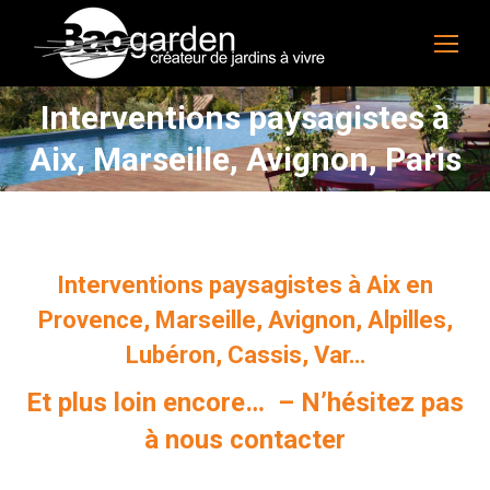
Interventions paysagistes à
Vous êtes ici :
Aix, Marseille, Avignon, Paris
Interventions paysagistes à Aix en
Provence, Marseille, Avignon, Alpilles,
Lubéron, Cassis, Var…
Et plus loin encore… – N’hésitez pas
à nous contacter