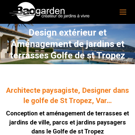
Design extérieur et
Aménagement de jardins et
Vous êtes ici :
terrasses Golfe de st Tropez
Architecte paysagiste, Designer dans
le golfe de St Tropez, Var…
Conception et aménagement de terrasses et
jardins de ville, parcs et jardins paysagers
dans le Golfe de st Tropez