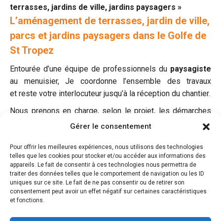
terrasses, jardins de ville, jardins paysagers »
L’aménagement de terrasses, jardin de ville,
parcs et jardins paysagers dans le Golfe de
St Tropez
Entourée d’une équipe de professionnels du
paysagiste
au menuisier, Je coordonne l’ensemble des travaux
et reste votre interlocuteur jusqu’à la réception du chantier.
Nous prenons en charge, selon le projet, les démarches
administratives, demande d’autorisation de travaux et tout
Gérer le consentement
autre document.
Pour offrir les meilleures expériences, nous utilisons des technologies
telles que les cookies pour stocker et/ou accéder aux informations des
appareils. Le fait de consentir à ces technologies nous permettra de
Design extérieur d’un jardin de village dans le Var
traiter des données telles que le comportement de navigation ou les ID
uniques sur ce site. Le fait de ne pas consentir ou de retirer son
Projet de rénovation des jardins de la villa Rose Mary à St
consentement peut avoir un effet négatif sur certaines caractéristiques
Tropez
et fonctions.
Création d’un jardin écologique dans le golfe de st Tropez