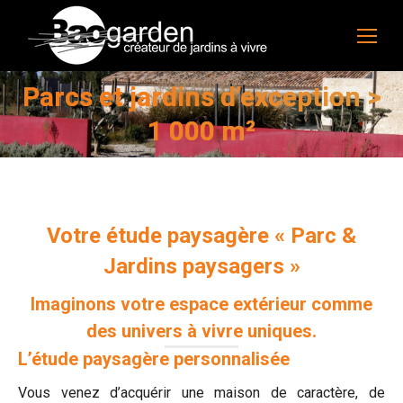
Parcs et jardins d’exception >
Vous êtes ici :
1 000 m²
Votre étude paysagère « Parc &
Jardins paysagers »
Imaginons votre espace extérieur comme
des univers à vivre uniques.
L’étude paysagère personnalisée
Vous venez d’acquérir une maison de caractère, de