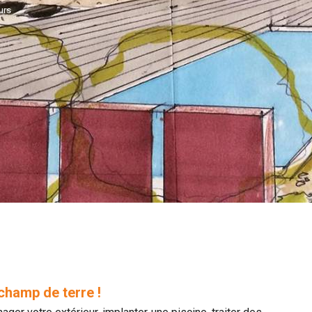
urs
 champ de terre !