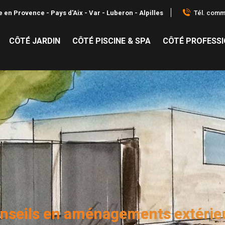
Tél. comme
 en Provence - Pays d'Aix - Var - Luberon - Alpilles
CÔTÉ JARDIN
CÔTÉ PISCINE & SPA
CÔTÉ PROFESS
nseils en aménagements extérie
Vous êtes ici :