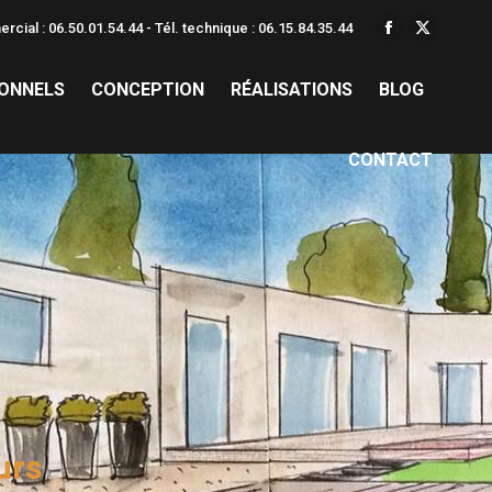
rcial : 06.50.01.54.44 - Tél. technique : 06.15.84.35.44
La
La
page
page
IONNELS
CONCEPTION
RÉALISATIONS
BLOG
Facebook
X
s'ouvre
s'ouvre
dans
dans
CONTACT
une
une
nouvelle
nouvelle
fenêtre
fenêtre
urs