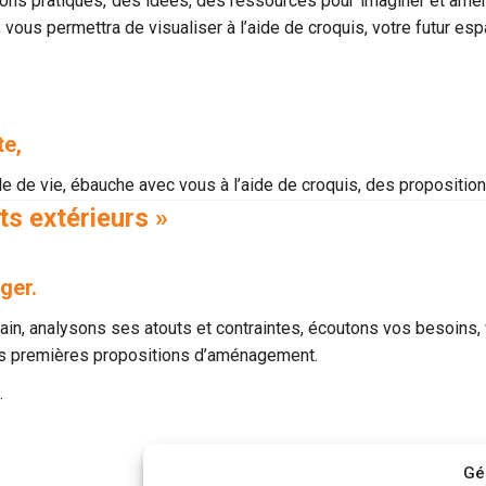
ns pratiques, des idées, des ressources pour imaginer et aménag
 vous permettra de visualiser à l’aide de croquis, votre futur esp
te,
tyle de vie, ébauche avec vous à l’aide de croquis, des proposit
s extérieurs »
ger.
rain, analysons ses atouts et contraintes, écoutons vos besoins,
les premières propositions d’aménagement.
.
Gé