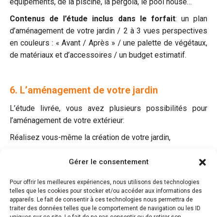
équipements, de la piscine, la pergola, le pool house…
Contenus de l’étude inclus dans le forfait
: un plan
d’aménagement de votre jardin / 2 à 3 vues perspectives
en couleurs : « Avant / Après » / une palette de végétaux,
de matériaux et d’accessoires / un budget estimatif.
6. L’aménagement de votre jardin
L’étude livrée, vous avez plusieurs possibilités pour
l’aménagement de votre extérieur:
Réalisez vous-même la création de votre jardin,
Consultez des paysagistes de votre choix ou nos
Gérer le consentement
paysagistes partenaires,
Pour offrir les meilleures expériences, nous utilisons des technologies
Confiez la maitrise d’œuvre à Bao Garden.
telles que les cookies pour stocker et/ou accéder aux informations des
Nous pouvons assurer pour vous, la maitrise d’œuvre en
appareils. Le fait de consentir à ces technologies nous permettra de
traiter des données telles que le comportement de navigation ou les ID
matière d’aménagements paysagers, du dossier