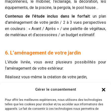
maçonneries, le mobilier, l’éclairage, la décoration, les
équipements, de la piscine, la pergola, le pool house…
Contenus de l’étude inclus dans le forfait
: un plan
d’aménagement de votre jardin / 2 à 3 vues perspectives
en couleurs : « Avant / Après » / une palette de végétaux,
de matériaux et d’accessoires / un budget estimatif.
6. L’aménagement de votre jardin
L’étude livrée, vous avez plusieurs possibilités pour
l’aménagement de votre extérieur:
Réalisez vous-même la création de votre jardin,
Consultez des paysagistes de votre choix ou nos
Gérer le consentement
paysagistes partenaires,
Pour offrir les meilleures expériences, nous utilisons des technologies
Confiez la maitrise d’œuvre à Bao Garden.
telles que les cookies pour stocker et/ou accéder aux informations des
Nous pouvons assurer pour vous, la maitrise d’œuvre en
appareils. Le fait de consentir à ces technologies nous permettra de